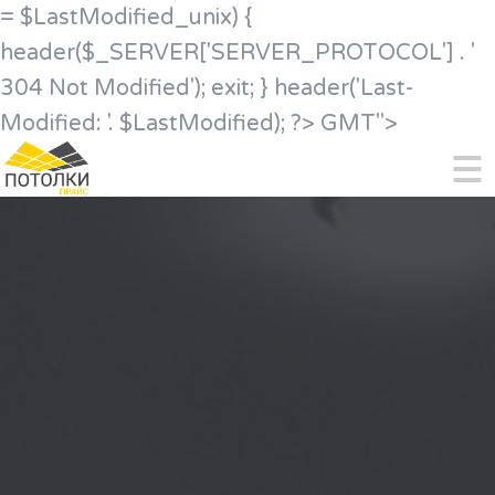
= $LastModified_unix) {
header($_SERVER['SERVER_PROTOCOL'] . '
304 Not Modified'); exit; } header('Last-
Modified: '. $LastModified); ?>
GMT">