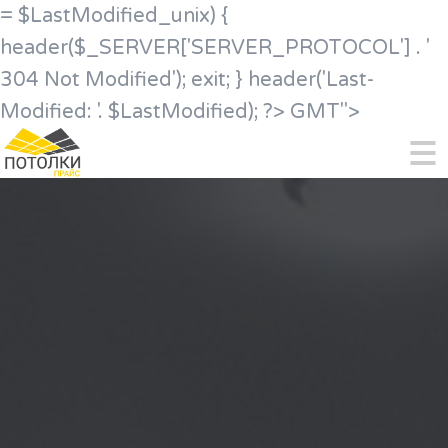
= $LastModified_unix) {
header($_SERVER['SERVER_PROTOCOL'] . '
304 Not Modified'); exit; } header('Last-
Modified: '. $LastModified); ?>
GMT">